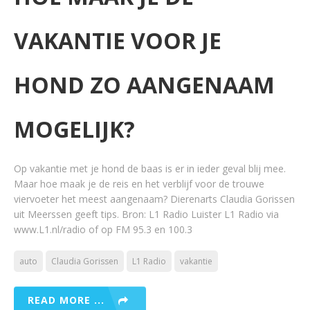
VAKANTIE VOOR JE
HOND ZO AANGENAAM
MOGELIJK?
Op vakantie met je hond de baas is er in ieder geval blij mee.
Maar hoe maak je de reis en het verblijf voor de trouwe
viervoeter het meest aangenaam? Dierenarts Claudia Gorissen
uit Meerssen geeft tips. Bron: L1 Radio Luister L1 Radio via
www.L1.nl/radio of op FM 95.3 en 100.3
auto
Claudia Gorissen
L1 Radio
vakantie
READ MORE ...