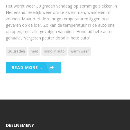
Het wordt weer 30 graden vandaag op sommige plekken in
Nederland. Heerlijk weer om te zwemmen, wandelen of
zonnen. Maar met deze hoge temperaturen liggen ook
gevaren op de loer. Zo kan de temperatuur in de auto snel
oplopen, met alle gevolgen van dien. ‘Hond uit hete auto
gehaald‘, ‘Vergeten peuter dood in hete auto‘
30 graden
heet
hond in auto
warm weer
READ MORE ...
DEELNEMEN?