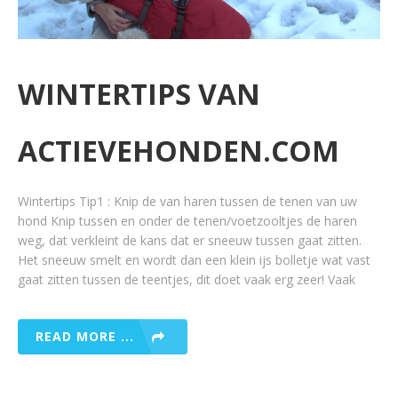
WINTERTIPS VAN
ACTIEVEHONDEN.COM
Wintertips Tip1 : Knip de van haren tussen de tenen van uw
hond Knip tussen en onder de tenen/voetzooltjes de haren
weg, dat verkleint de kans dat er sneeuw tussen gaat zitten.
Het sneeuw smelt en wordt dan een klein ijs bolletje wat vast
gaat zitten tussen de teentjes, dit doet vaak erg zeer! Vaak
READ MORE ...