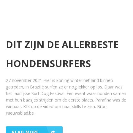
DIT ZIJN DE ALLERBESTE
HONDENSURFERS
27 november 2021 Hier is koning winter het land binnen
getreden, in Brazilië surfen ze er nog lekker op los. Daar was
het jaarlijkse Surf Dog Festival. Een event waar honden samen
met hun baasjes strijden om de eerste plaats. Parafina was de
winnaar. Klik op de video om haar skills te zien. Bron:
Nieuwsblad.be
READ MORE ...