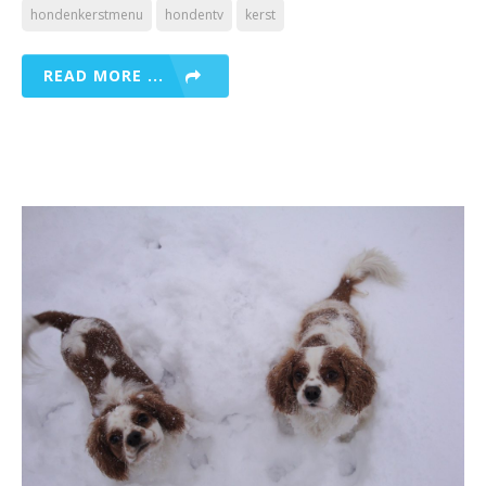
hondenkerstmenu
hondentv
kerst
READ MORE ...