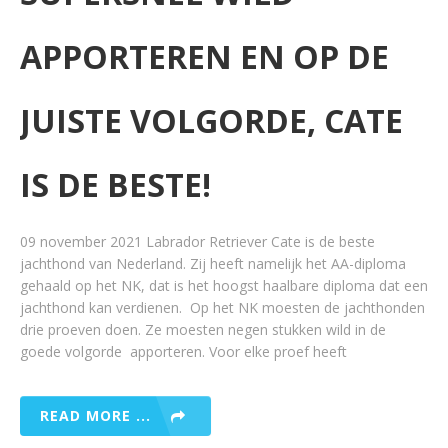
APPORTEREN EN OP DE
JUISTE VOLGORDE, CATE
IS DE BESTE!
09 november 2021 Labrador Retriever Cate is de beste
jachthond van Nederland. Zij heeft namelijk het AA-diploma
gehaald op het NK, dat is het hoogst haalbare diploma dat een
jachthond kan verdienen. Op het NK moesten de jachthonden
drie proeven doen. Ze moesten negen stukken wild in de
goede volgorde apporteren. Voor elke proef heeft
READ MORE ...