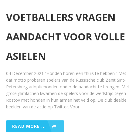
VOETBALLERS VRAGEN
AANDACHT VOOR VOLLE
ASIELEN
04 December 2021 “Honden horen een thuis te hebben.” Met
dat motto proberen spelers van de Russische club Zenit Sint-
Petersburg adoptiehonden onder de aandacht te brengen. Met
grote glimlachen kwamen de spelers voor de wedstrijd tegen
Rostov met honden in hun armen het veld op. De club deelde
beelden van de actie op Twitter. Voor
READ MORE ...