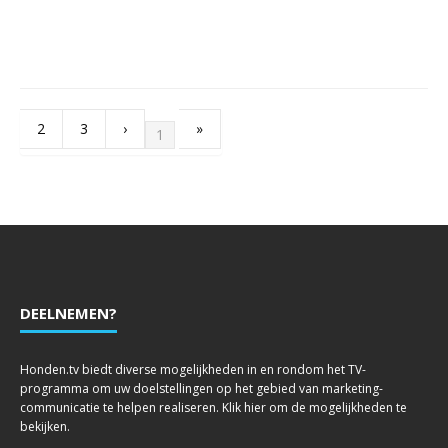
2
3
›
»
1
DEELNEMEN?
Honden.tv biedt diverse mogelijkheden in en rondom het TV-
programma om uw doelstellingen op het gebied van marketing-
communicatie te helpen realiseren. Klik hier om de mogelijkheden te
bekijken.