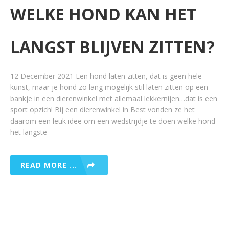
WELKE HOND KAN HET
LANGST BLIJVEN ZITTEN?
12 December 2021 Een hond laten zitten, dat is geen hele
kunst, maar je hond zo lang mogelijk stil laten zitten op een
bankje in een dierenwinkel met allemaal lekkernijen…dat is een
sport opzich! Bij een dierenwinkel in Best vonden ze het
daarom een leuk idee om een wedstrijdje te doen welke hond
het langste
READ MORE ...