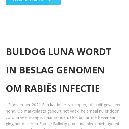
BULDOG LUNA WORDT
IN BESLAG GENOMEN
OM RABIËS INFECTIE
12 november 2021 Een kat in de zak kopen, of in dit geval een
hond. Op marktplaats gebeurt het vaak, helemaal nu er door
corona veel vraag is naar honden. Ook bij familie Kevenaar
ging het mis. Hun Franse Bulldog pup Luna bleek niet ingeënt