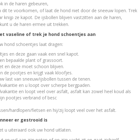
ok in de haren gebeuren,
 dit te voorkomen, of laat de hond niet door de sneeuw lopen. Trek
 knijp ze kapot. De ijsbollen blijven vastzitten aan de haren,
kunt u de haren ermee uit trekken.
met vaseline of trek je hond schoentjes aan
w hond schoentjes laat dragen:
tjes en deze gaan vaak een snel kapot.
en bepaalde plant of grassoort.
t en deze moet schoon blijven.
 de pootjes en krijgt vaak kloofjes.
 last van sneeuw/ijsbollen tussen de tenen.
akantie en u loopt over scherpe bergpaden.
antie en loopt veel over asfalt, asfalt kan zowel heel koud als
ijn pootjes verbrand of besc
n/hardlopen/fietsen en hij/zij loopt veel over het asfalt.
nneer er gestrooid is
t u uiteraard ook uw hond uitlaten.
t en vuil aan zijn poten of op zijn vacht zit en gaat zichzelf