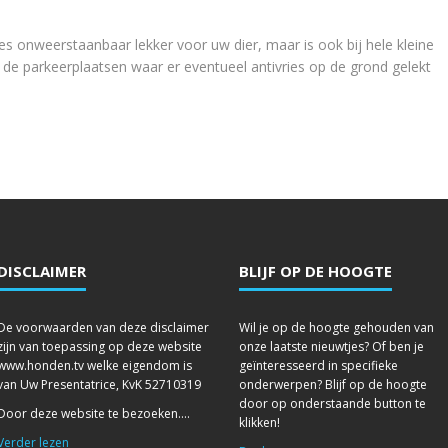
ies onweerstaanbaar lekker voor uw dier, maar is ook bij hele kleine
p de parkeerplaatsen waar er eventueel antivries op de grond gelekt
DISCLAIMER
BLIJF OP DE HOOGTE
De voorwaarden van deze disclaimer
Wil je op de hoogte gehouden van
zijn van toepassing op deze website
onze laatste nieuwtjes? Of ben je
www.honden.tv welke eigendom is
geïnteresseerd in specifieke
van Uw Presentatrice, KvK 52710319
onderwerpen? Blijf op de hoogte
door op onderstaande button te
Door deze website te bezoeken....
klikken!
Verder lezen