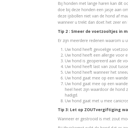
Bij honden met lange haren kan dit o
doe bij deze honden een jasje aan om
deze ijsbollen niet van de hond af maar
wanneer u trekt dan doet het zeer en 
Tip 2 : Smeer de voetzooltjes in 
Er zijn meerdere redenen waarom u u
Uw hond heeft gevoelige voetzool
Uw hond heeft een allergie voor e
Uw hond is geopereerd aan de voe
Uw hond heeft last van zout tussen
Uw hond heeft wanneer het sneeuw
Uw hond gaat mee op een wandelv
Uw hond gaat mee op een wandelvak
heel heet zijn waardoor de hond z
hadigd.
Uw hond gaat met u mee canicrosse
Tip 3: Let op ZOUTvergiftiging wa
Wanneer er gestrooid is met zout moe
Bij thuiskomst ruikt de hond dat er zou