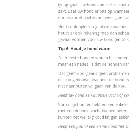
ijs op gaat. Uw hond kan niet inschat
zakt. Laat uw hond er pas op wanneer 
dooien moet u uiteraard weer goed opl
Het is ook opletten geblazen wanneer 
houdt er ook rekening mee dan schaat
gevaar vormen voor uw hond (en of k
Tip 6: Houd je hond warm
De meeste honden wonen het merendee
maar een nadeel is dat de honden dan
Dat geeft doorgaans geen problemen t
niet op gebouwd, wanneer de hond ev
niet naar buiten wil gaan van de kou.
Heeft uw hond een dubbele vacht of ee
Sommige honden hebben een enkele v
met een dubbele vacht kunnen beter t
kunnen het wel erg koud krijgen zeke
Heeft een pup of een kleine hond het s