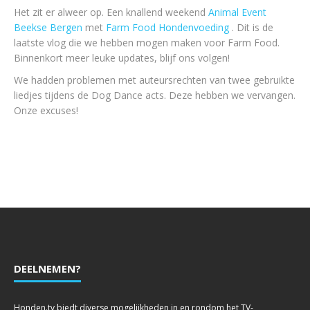
Het zit er alweer op. Een knallend weekend
Animal Event
Beekse Bergen
met
Farm Food Hondenvoeding
. Dit is de
laatste vlog die we hebben mogen maken voor Farm Food.
Binnenkort meer leuke updates, blijf ons volgen!
We hadden problemen met auteursrechten van twee gebruikte
liedjes tijdens de Dog Dance acts. Deze hebben we vervangen.
Onze excuses!
DEELNEMEN?
Honden.tv biedt diverse mogelijkheden in en rondom het TV-