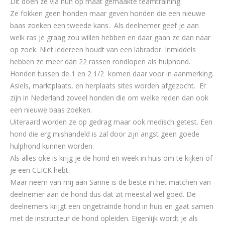
Dit doen ze via hun op maat gemaakte teamtraining.
Ze fokken geen honden maar geven honden die een nieuwe
baas zoeken een tweede kans. Als deelnemer geef je aan
welk ras je graag zou willen hebben en daar gaan ze dan naar
op zoek. Niet iedereen houdt van een labrador. Inmiddels
hebben ze meer dan 22 rassen rondlopen als hulphond.
Honden tussen de 1 en 2 1/2 komen daar voor in aanmerking.
Asiels, marktplaats, en herplaats sites worden afgezocht. Er
zijn in Nederland zoveel honden die om welke reden dan ook
een nieuwe baas zoeken.
Uiteraard worden ze op gedrag maar ook medisch getest. Een
hond die erg mishandeld is zal door zijn angst geen goede
hulphond kunnen worden.
Als alles oke is krijg je de hond en week in huis om te kijken of
je een CLICK hebt.
Maar neem van mij aan Sanne is de beste in het matchen van
deelnemer aan de hond dus dat zit meestal wel goed. De
deelnemers krijgt een ongetrainde hond in huis en gaat samen
met de instructeur de hond opleiden. Eigenlijk wordt je als