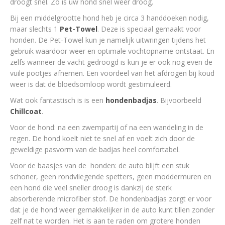
droogt snel. Zo is uw hond snel weer droog.
Bij een middelgrootte hond heb je circa 3 handdoeken nodig,
maar slechts 1
Pet-Towel
. Deze is speciaal gemaakt voor
honden. De Pet-Towel kun je namelijk uitwringen tijdens het
gebruik waardoor weer en optimale vochtopname ontstaat. En
zelfs wanneer de vacht gedroogd is kun je er ook nog even de
vuile pootjes afnemen. Een voordeel van het afdrogen bij koud
weer is dat de bloedsomloop wordt gestimuleerd.
Wat ook fantastisch is is een
hondenbadjas
. Bijvoorbeeld
Chillcoat
.
Voor de hond: na een zwempartij of na een wandeling in de
regen. De hond koelt niet te snel af en voelt zich door de
geweldige pasvorm van de badjas heel comfortabel.
Voor de baasjes van de honden: de auto blijft een stuk
schoner, geen rondvliegende spetters, geen moddermuren en
een hond die veel sneller droog is dankzij de sterk
absorberende microfiber stof. De hondenbadjas zorgt er voor
dat je de hond weer gemakkelijker in de auto kunt tillen zonder
zelf nat te worden. Het is aan te raden om grotere honden