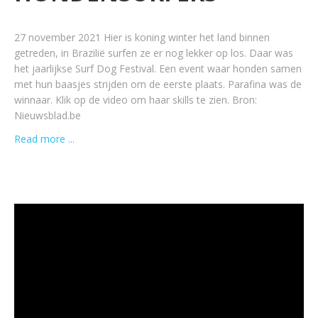
27 november 2021 Hier is koning winter het land binnen
getreden, in Brazilië surfen ze er nog lekker op los. Daar was
het jaarlijkse Surf Dog Festival. Een event waar honden samen
met hun baasjes strijden om de eerste plaats. Parafina was de
winnaar. Klik op de video om haar skills te zien. Bron:
Nieuwsblad.be
Read more ...