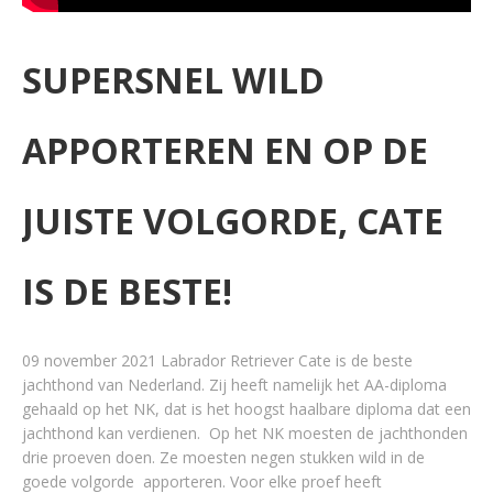
SUPERSNEL WILD
APPORTEREN EN OP DE
JUISTE VOLGORDE, CATE
IS DE BESTE!
09 november 2021 Labrador Retriever Cate is de beste
jachthond van Nederland. Zij heeft namelijk het AA-diploma
gehaald op het NK, dat is het hoogst haalbare diploma dat een
jachthond kan verdienen. Op het NK moesten de jachthonden
drie proeven doen. Ze moesten negen stukken wild in de
goede volgorde apporteren. Voor elke proef heeft