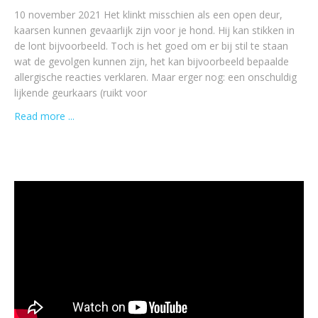
10 november 2021 Het klinkt misschien als een open deur,
kaarsen kunnen gevaarlijk zijn voor je hond. Hij kan stikken in
de lont bijvoorbeeld. Toch is het goed om er bij stil te staan
wat de gevolgen kunnen zijn, het kan bijvoorbeeld bepaalde
allergische reacties verklaren. Maar erger nog: een onschuldig
lijkende geurkaars (ruikt voor
Read more ...