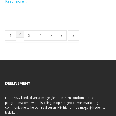
Read more ...
2
1
3
4
›
‹
»
DEELNEMEN?
Honden.tv biedt diverse mogelijkheden in en rondom het TV-
programma om uw doelstellingen op het gebied van marketing-
communicatie te helpen realiseren. Klik hier om de mogelijkheden te
bekijken.