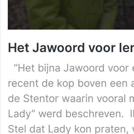
Het Jawoord voor Ier
“Het bijna Jawoord voor e
recent de kop boven een ar
de Stentor waarin vooral
Lady” werd beschreven. I
Stel dat Lady kon praten,