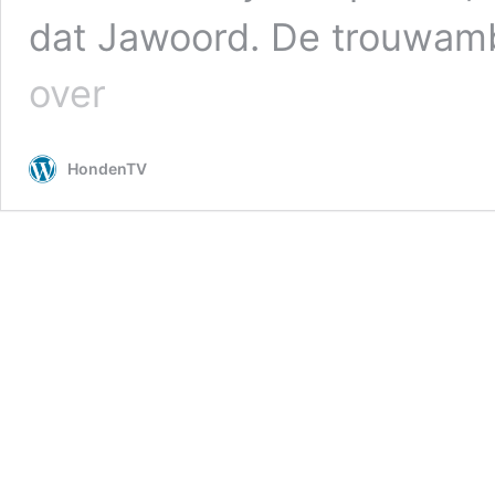
dat Jawoord. De trouwamb
Het
over
Jawoord
voor
Ierse
HondenTV
Setters