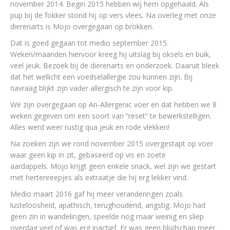
november 2014. Begin 2015 hebben wij hem opgehaald. Als
pup bij de fokker stond hij op vers vlees. Na overleg met onze
dierenarts is Mojo overgegaan op brokken.
Dat is goed gegaan tot medio september 2015.
Weken/maanden hiervoor kreeg hij uitslag bij oksels en buik,
veel jeuk. Bezoek bij de dierenarts en onderzoek. Daaruit bleek
dat het wellicht een voedselallergie zou kunnen zijn. Bij
navraag blijkt zijn vader allergisch te zijn voor kip.
We zijn overgegaan op An-Allergenic voer en dat hebben we 8
weken gegeven om een soort van “reset” te bewerkstelligen.
Alles werd weer rustig qua jeuk en rode vlekken!
Na zoeken zijn we rond november 2015 overgestapt op voer
waar geen kip in zit, gebaseerd op vis en zoete
aardappels. Mojo krijgt geen enkele snack, wel zijn we gestart
met hertenreepjes als extraatje die hij erg lekker vind.
Medio maart 2016 gaf hij meer veranderingen zoals
lusteloosheid, apathisch, terughoudend, angstig. Mojo had
geen zin in wandelingen, speelde nog maar weinig en sliep
overdag veel of was erg inactief. Er was geen blijdschap meer.