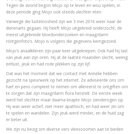
Tegen de avond begon Mojo op te leven en wou spelen, in
deze periode ging Mojo ook steeds slechter eten.
Vanwege die lusteloosheid zijn we 3 mei 2016 weer naar de
dierenarts gegaan. Hij heeft Mojo uitgebreid onderzocht, de
meest uitgebreide bloedonderzoeken en maag/darm
röntgenfoto’s. Mojo is volgens die gegevens kerngezond.
Mojo’s anaalklieren zijn paar keer uitgeknepen. Ook had hij last
van jeuk aan zijn oren. Hij at de laatste maanden slecht, weinig
eetlust, jeuk en had rode plekken op zijn lijf.
Dat was het moment dat we contact met Annelie hebben
gezocht na speurwerk op het internet. Ze adviseerde ons om
hart en pens compleet te nemen om allereerst te ontgiften om
te zorgen dat zijn maag/darm flora herstelt. De eerste week
werd het slechter maar daarna knapte Mojo zienderogen op.
Hij was weer actief, niet meer apathisch, en had weer zin om
te spelen en wandelen. Zijn jeuk werd minder, en de huid zag
er beter uit.
We zijn nu bezig om diverse vers vleessoorten aan te bieden